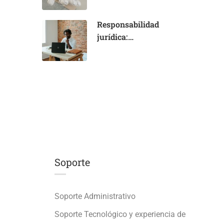
anulación de
normas
Responsabilidad
jurídica:
imputabilidad,
imputación y
sancionabilidad
Soporte
Soporte Administrativo
Soporte Tecnológico y experiencia de