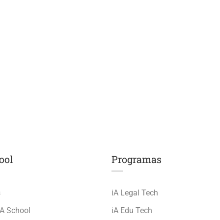
ool
Programas
s
iA Legal Tech
iA School
iA Edu Tech