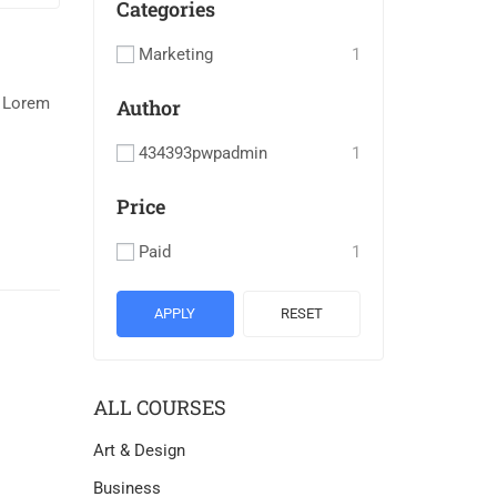
Categories
Marketing
1
. Lorem
Author
434393pwpadmin
1
Price
Paid
1
APPLY
RESET
ALL COURSES
Art & Design
Business