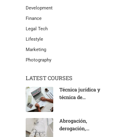
Development
Finance
Legal Tech
Lifestyle
Marketing
Photography
LATEST COURSES
Técnica jurídica y
técnica de
aplicación del
Derecho:
fundamentos
Abrogación,
derogación,
subrogación y