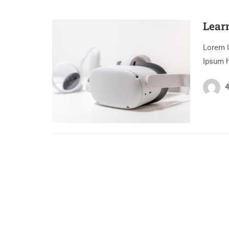
Lear
Lorem I
Ipsum h