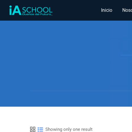
Inicio
Noso
Showing only one result