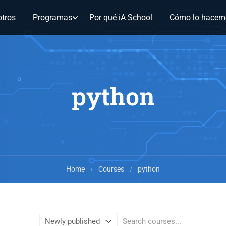
tros
Programas
Por qué iA School
Cómo lo hacem
python
Home
Courses
python