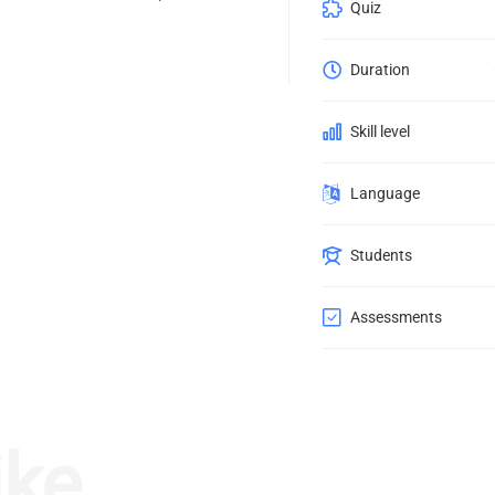
Quiz
Duration
Skill level
Language
Students
Assessments
ike