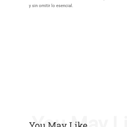
y sin omitir lo esencial.
You May L
You May Like