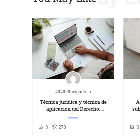
434393pwpadmin
orking
Técnica jurídica y técnica de
A
aplicación del Derecho:
sub
fundamentos
Free
0
273
0