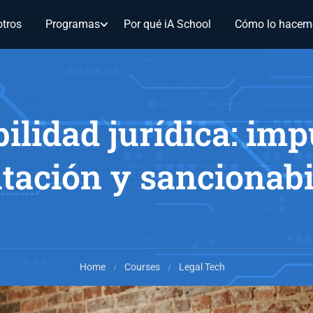
tros
Programas
Por qué iA School
Cómo lo hacem
lidad jurídica: imp
tación y sancionabi
Home
Courses
Legal Tech