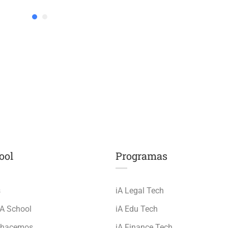
ool
Programas
s
iA Legal Tech
iA School
iA Edu Tech
 hacemos
iA Finance Tech