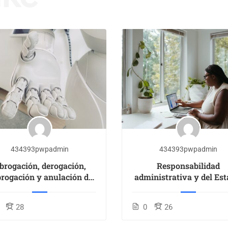
434393pwpadmin
434393pwpadmin
brogación, derogación,
Responsabilidad
rogación y anulación de
administrativa y del Est
normas
falla en el servicio y d
antijurídico
28
0
26