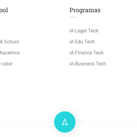
ool
Programas
s
iA Legal Tech
iA School
iA Edu Tech
 hacemos
iA Finance Tech
 valor
iA Business Tech